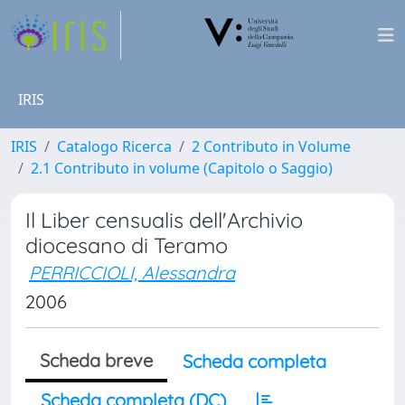
IRIS
IRIS
Catalogo Ricerca
2 Contributo in Volume
2.1 Contributo in volume (Capitolo o Saggio)
Il Liber censualis dell'Archivio
diocesano di Teramo
PERRICCIOLI, Alessandra
2006
Scheda breve
Scheda completa
Scheda completa (DC)