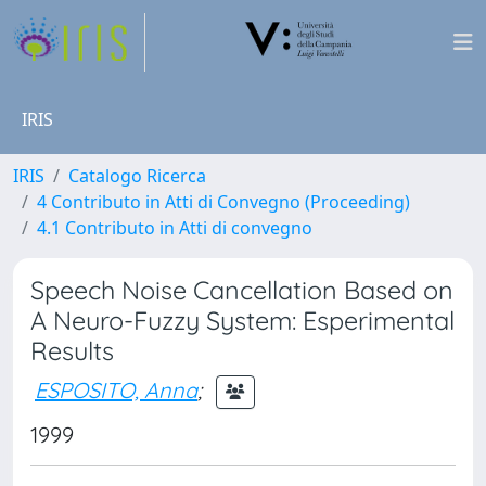
IRIS
IRIS
Catalogo Ricerca
4 Contributo in Atti di Convegno (Proceeding)
4.1 Contributo in Atti di convegno
Speech Noise Cancellation Based on
A Neuro-Fuzzy System: Esperimental
Results
ESPOSITO, Anna
;
1999