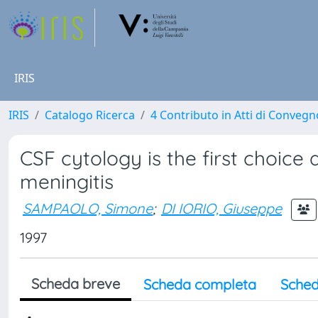
IRIS
IRIS
Catalogo Ricerca
4 Contributo in Atti di Conveg
CSF cytology is the first choice
meningitis
SAMPAOLO, Simone
;
DI IORIO, Giuseppe
1997
Scheda breve
Scheda completa
Sched