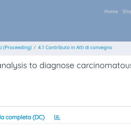
Home
Sfo
no (Proceeding)
4.1 Contributo in Atti di convegno
 analysis to diagnose carcinomatou
a completa (DC)