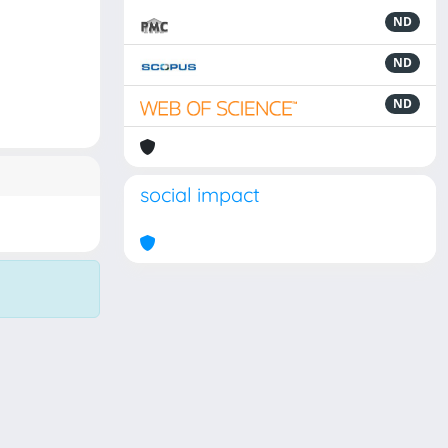
ND
ND
ND
social impact