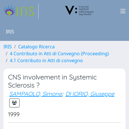
IRIS
IRIS
Catalogo Ricerca
4 Contributo in Atti di Convegno (Proceeding)
4.1 Contributo in Atti di convegno
CNS involvement in Systemic
Sclerosis ?
SAMPAOLO, Simone
;
DI IORIO, Giuseppe
1999