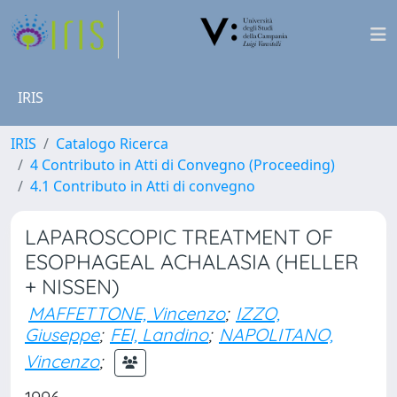
IRIS
IRIS
Catalogo Ricerca
4 Contributo in Atti di Convegno (Proceeding)
4.1 Contributo in Atti di convegno
LAPAROSCOPIC TREATMENT OF
ESOPHAGEAL ACHALASIA (HELLER
+ NISSEN)
MAFFETTONE, Vincenzo
;
IZZO,
Giuseppe
;
FEI, Landino
;
NAPOLITANO,
Vincenzo
;