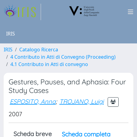
IRIS
IRIS
Catalogo Ricerca
4 Contributo in Atti di Convegno (Proceeding)
4.1 Contributo in Atti di convegno
Gestures, Pauses, and Aphasia: Four
Study Cases
ESPOSITO, Anna
;
TROJANO, Luigi
2007
Scheda breve
Scheda completa