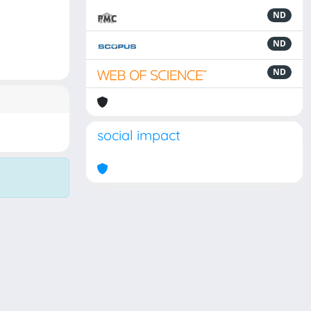
ND
ND
ND
social impact