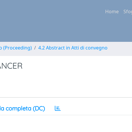
Home
Sfo
no (Proceeding)
4.2 Abstract in Atti di convegno
ANCER
a completa (DC)