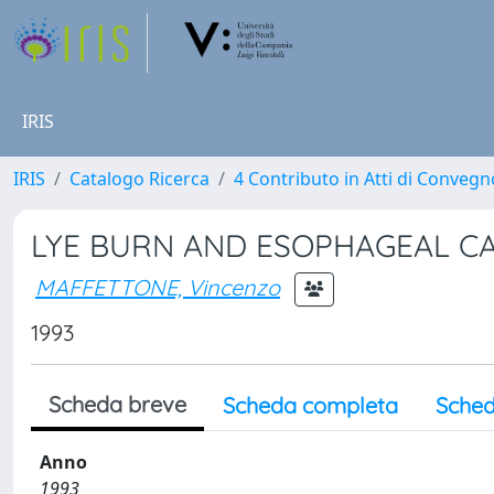
IRIS
IRIS
Catalogo Ricerca
4 Contributo in Atti di Conveg
LYE BURN AND ESOPHAGEAL C
MAFFETTONE, Vincenzo
1993
Scheda breve
Scheda completa
Sched
Anno
1993