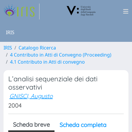
IRIS
IRIS
Catalogo Ricerca
4 Contributo in Atti di Convegno (Proceeding)
4.1 Contributo in Atti di convegno
L’analisi sequenziale dei dati
osservativi
GNISCI, Augusto
2004
Scheda breve
Scheda completa