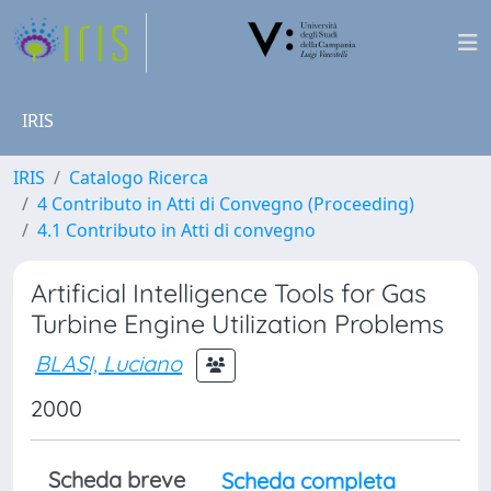
IRIS
IRIS
Catalogo Ricerca
4 Contributo in Atti di Convegno (Proceeding)
4.1 Contributo in Atti di convegno
Artificial Intelligence Tools for Gas
Turbine Engine Utilization Problems
BLASI, Luciano
2000
Scheda breve
Scheda completa