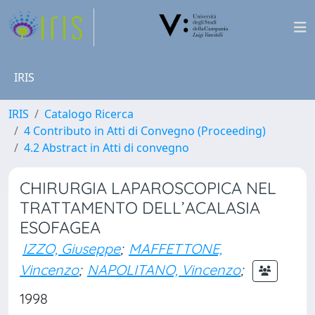
IRIS
IRIS
Catalogo Ricerca
4 Contributo in Atti di Convegno (Proceeding)
4.2 Abstract in Atti di convegno
CHIRURGIA LAPAROSCOPICA NEL
TRATTAMENTO DELL’ACALASIA
ESOFAGEA
IZZO, Giuseppe
;
MAFFETTONE,
Vincenzo
;
NAPOLITANO, Vincenzo
;
1998