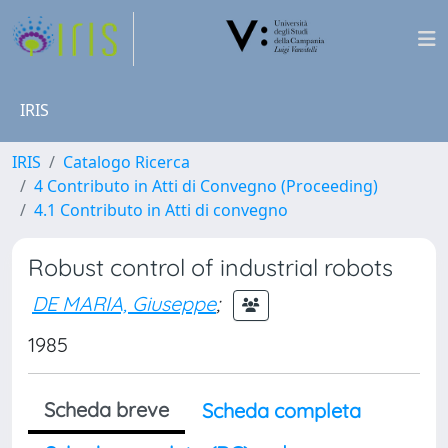
IRIS
IRIS
Catalogo Ricerca
4 Contributo in Atti di Convegno (Proceeding)
4.1 Contributo in Atti di convegno
Robust control of industrial robots
DE MARIA, Giuseppe
;
1985
Scheda breve
Scheda completa