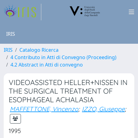
IRIS
IRIS
Catalogo Ricerca
4 Contributo in Atti di Convegno (Proceeding)
4.2 Abstract in Atti di convegno
VIDEOASSISTED HELLER+NISSEN IN
THE SURGICAL TREATMENT OF
ESOPHAGEAL ACHALASIA
MAFFETTONE, Vincenzo
;
IZZO, Giuseppe
;
1995