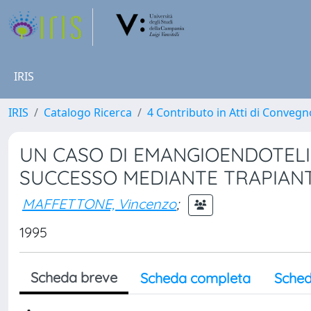
IRIS
IRIS
Catalogo Ricerca
4 Contributo in Atti di Conveg
UN CASO DI EMANGIOENDOTEL
SUCCESSO MEDIANTE TRAPIANT
MAFFETTONE, Vincenzo
;
1995
Scheda breve
Scheda completa
Sched