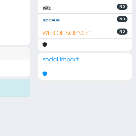
ND
ND
ND
social impact