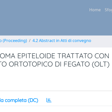
Home
Sfo
no (Proceeding)
4.2 Abstract in Atti di convegno
IOMA EPITELOIDE TRATTATO CON
O ORTOTOPICO DI FEGATO (OLT)
a completa (DC)