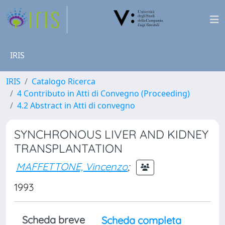
IRIS
IRIS
Catalogo Ricerca
4 Contributo in Atti di Convegno (Proceeding)
4.2 Abstract in Atti di convegno
SYNCHRONOUS LIVER AND KIDNEY
TRANSPLANTATION
MAFFETTONE, Vincenzo
;
1993
Scheda breve
Scheda completa