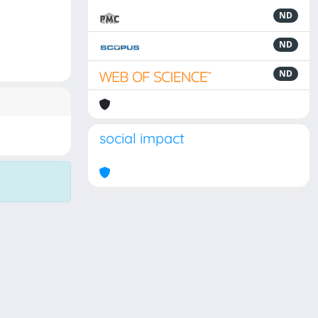
ND
ND
ND
social impact