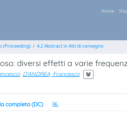
Home
Sfo
no (Proceeding)
4.2 Abstract in Atti di convegno
oso: diversi effetti a varie frequen
ancesco
;
D'ANDREA, Francesco
a completa (DC)