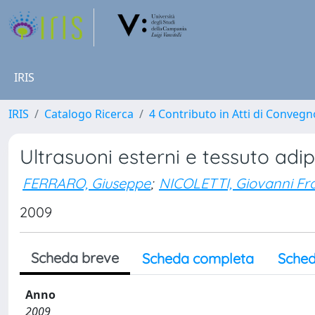
IRIS
IRIS
Catalogo Ricerca
4 Contributo in Atti di Conveg
Ultrasuoni esterni e tessuto adip
FERRARO, Giuseppe
;
NICOLETTI, Giovanni Fr
2009
Scheda breve
Scheda completa
Sched
Anno
2009