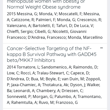
menopause women with obesity or
Normal Weight Obese syndrome
2015 Messina, G; Monda, V; Moscatelli, F; Messina,
A; Catizzone, R; Palmieri, F; Monda, G; Crescenzo, R;
Valenzano, A; Bartoletti, E; Tafuri, D; De Luca, V;
Chieffi, Sergio; Cibelli, G; Nicoletti, Giovanni
Francesco; D'Andrea, Francesco; Monda, Marcellino
Cancer-Selective Targeting of the NF-
kappa B Survival Pathway with GADD45
beta/MKK7 Inhibitors
2014 Tornatore, L; Sandomenico, A; Raimondo, D;
Low, C; Rocci, A; Tralau-Stewart, C; Capece, D;
D'Andrea, D; Bua, M; Boyle, E; van Duin, M; Zoppoli,
P; Jaxa-Chamiec, A; Thotakura, Ak; Dyson, J; Walker,
Ba; Leonardi, A; Chambery, A; Driessen, C;
Sonneveld, P; Morgan, G; Palumbo, A; Tramontano,
A; Rahemtulla, A; Ruvo, M; Franzoso, G