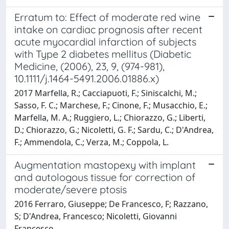
Erratum to: Effect of moderate red wine
intake on cardiac prognosis after recent
acute myocardial infarction of subjects
with Type 2 diabetes mellitus (Diabetic
Medicine, (2006), 23, 9, (974-981),
10.1111/j.1464-5491.2006.01886.x)
2017 Marfella, R.; Cacciapuoti, F.; Siniscalchi, M.;
Sasso, F. C.; Marchese, F.; Cinone, F.; Musacchio, E.;
Marfella, M. A.; Ruggiero, L.; Chiorazzo, G.; Liberti,
D.; Chiorazzo, G.; Nicoletti, G. F.; Sardu, C.; D'Andrea,
F.; Ammendola, C.; Verza, M.; Coppola, L.
Augmentation mastopexy with implant
and autologous tissue for correction of
moderate/severe ptosis
2016 Ferraro, Giuseppe; De Francesco, F; Razzano,
S; D'Andrea, Francesco; Nicoletti, Giovanni
Francesco