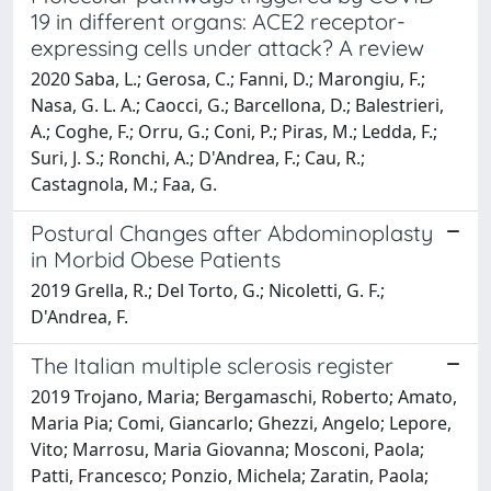
19 in different organs: ACE2 receptor-
expressing cells under attack? A review
2020 Saba, L.; Gerosa, C.; Fanni, D.; Marongiu, F.;
Nasa, G. L. A.; Caocci, G.; Barcellona, D.; Balestrieri,
A.; Coghe, F.; Orru, G.; Coni, P.; Piras, M.; Ledda, F.;
Suri, J. S.; Ronchi, A.; D'Andrea, F.; Cau, R.;
Castagnola, M.; Faa, G.
Postural Changes after Abdominoplasty
in Morbid Obese Patients
2019 Grella, R.; Del Torto, G.; Nicoletti, G. F.;
D'Andrea, F.
The Italian multiple sclerosis register
2019 Trojano, Maria; Bergamaschi, Roberto; Amato,
Maria Pia; Comi, Giancarlo; Ghezzi, Angelo; Lepore,
Vito; Marrosu, Maria Giovanna; Mosconi, Paola;
Patti, Francesco; Ponzio, Michela; Zaratin, Paola;