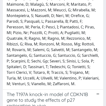
Maimone, D; Malagù, S; Marconi, R; Maritato, P;
Massacesi, L; Mazzoni, M; Meucci, G; Mirabella, M;
Montepietra, S; Nasuelli, D; Neri, W; Orefice, G;
Parodi, S; Pasquali, L; Passarella, B; Patti, F;
Peresson, M; Perla, F; Pesci, I; Piantadosi, C; Piras,
Ml; Pizio, Nr; Pozzilli, C; Protti, A; Pugliatti, M;
Quatrale, R; Ragno, M; Ragno, M; Rezzonico, M;
Ribizzi, G; Riva, M; Ronzoni, M; Rosso, Mg; Rottoli,
M; Rovaris, M; Salemi, G; Salvetti, M; Santangelo, M;
Santangelo, G; Santuccio, G; Santuccio, G; Sarchielli,
P; Scarpini, E; Sechi, Gp; Severi, S; Sinisi, L; Sola, P;
Spitaleri, D; Tassinari, T; Tedeschi, G; Tonietti, S;
Torri Clerici, V; Totaro, R; Traccis, S; Trojano, M;
Turla, M; Uccelli, A; Ulivelli, M; Valentino, P; Valeriani,
M; Venturi, S; Vianello, M; Zaffaroni, M.
The T197A knock-in model of CDKN1B
gene to study the effects of p27
restoration in vivo