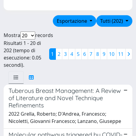
Esportazione
Tutti (202)
Mostra
records
Risultati 1 - 20 di
202 (tempo di
1
2
3
4
5
6
7
8
9
10
11
esecuzione: 0.05
secondi).
Tuberous Breast Management: A Review
of Literature and Novel Technique
Refinements
2022 Grella, Roberto; D'Andrea, Francesco;
Nicoletti, Giovanni Francesco; Lanzano, Giuseppe
Molecular pathways triggered by COVID-