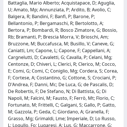
Battaglia, Mario Alberto; Acquistapace, D; Aguglia,
U; Amato, Mp; Annunziata, P; Ardito, B; Avolio, C;
Balgera, R; Bandini, F; Banfi, P; Barone, P;
Bellantonio, P; Bergamaschi, R; Bertolotto, A;
Bertora, P; Bombardi, R; Bosco Zimatore, G; Bossio,
Rb; Bramanti, P; Brescia Morra, V; Brioschi, Am;
Bruzzone, M; Buccafusca, M; Busillo, V; Caneve, G;
Caniatti, Lm; Capone, L; Capone, F; Cappellani, A;
Cargnelutti, D; Cavaletti, G; Cavalla, P; Celani, Mg;
Centonze, D; Chiveri, L; Clerici, R; Clerico, M; Cocco,
E; Comi, G; Comi, C; Coniglio, Mg; Cordera, S; Corea,
F; Cortese, A; Costantino, G; Cottone, S; Crociani, P;
D'Andrea, F; Danni, Mc; De Luca, G; de Pascalis, D;
De Robertis, F; De Stefano, N; Di Battista, G; Di
Napoli, M; Falcini, M; Fausto, F; Ferrò, Mt; Florio, C;
Fortunato, M; Frittelli, C; Galgani, S; Gallo, P; Gatto,
M; Gazzola, P; Geda, C; Giordano, A; Granella, F;
Grasso, Mg; Grimaldi, Lme; Imperiale, D; Lo Russo,
L; Logullo, Fo; Lugaresi, A; Lus, G; Maccarrone, G;