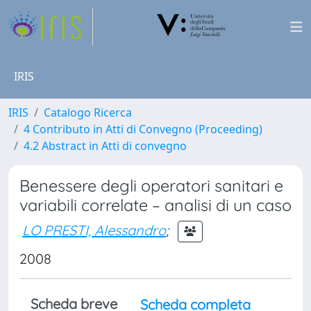
IRIS
IRIS
Catalogo Ricerca
4 Contributo in Atti di Convegno (Proceeding)
4.2 Abstract in Atti di convegno
Benessere degli operatori sanitari e
variabili correlate – analisi di un caso
LO PRESTI, Alessandro
;
2008
Scheda breve
Scheda completa