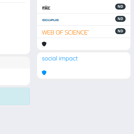
ND
ND
ND
social impact