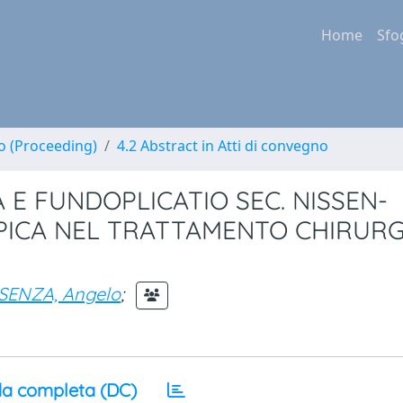
Home
Sfo
no (Proceeding)
4.2 Abstract in Atti di convegno
E FUNDOPLICATIO SEC. NISSEN-
PICA NEL TRATTAMENTO CHIRURG
SENZA, Angelo
;
a completa (DC)