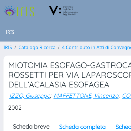
IRIS
IRIS
Catalogo Ricerca
4 Contributo in Atti di Conveg
MIOTOMIA ESOFAGO-GASTROCA 
ROSSETTI PER VIA LAPAROSCO
DELL’ACALASIA ESOFAGEA
IZZO, Giuseppe
;
MAFFETTONE, Vincenzo
;
CO
2002
Scheda breve
Scheda completa
Sched