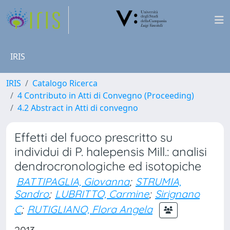
IRIS
IRIS
Catalogo Ricerca
4 Contributo in Atti di Convegno (Proceeding)
4.2 Abstract in Atti di convegno
Effetti del fuoco prescritto su
individui di P. halepensis Mill.: analisi
dendrocronologiche ed isotopiche
BATTIPAGLIA, Giovanna
;
STRUMIA,
Sandro
;
LUBRITTO, Carmine
;
Sirignano
C
;
RUTIGLIANO, Flora Angela