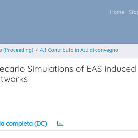
Home
Sfo
no (Proceeding)
4.1 Contributo in Atti di convegno
ecarlo Simulations of EAS induced
etworks
a completa (DC)