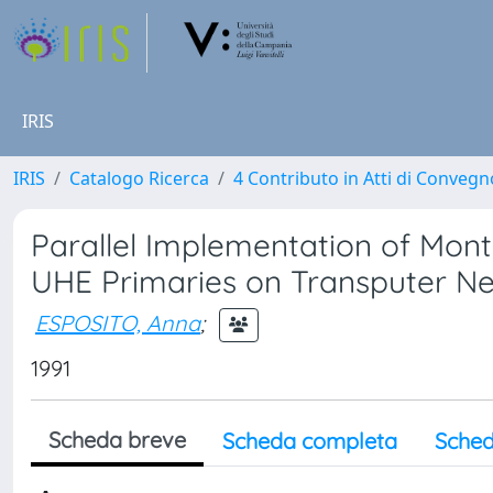
IRIS
IRIS
Catalogo Ricerca
4 Contributo in Atti di Conveg
Parallel Implementation of Mont
UHE Primaries on Transputer N
ESPOSITO, Anna
;
1991
Scheda breve
Scheda completa
Sched