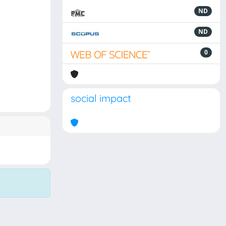
ND
ND
0
social impact