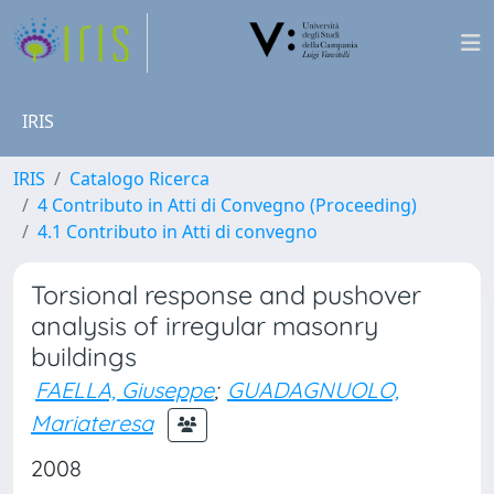
IRIS
IRIS
Catalogo Ricerca
4 Contributo in Atti di Convegno (Proceeding)
4.1 Contributo in Atti di convegno
Torsional response and pushover
analysis of irregular masonry
buildings
FAELLA, Giuseppe
;
GUADAGNUOLO,
Mariateresa
2008