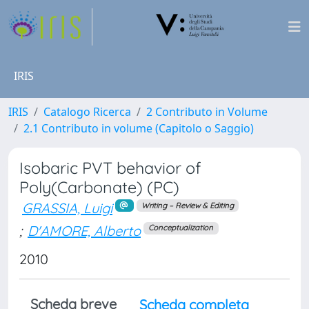
IRIS
IRIS
Catalogo Ricerca
2 Contributo in Volume
2.1 Contributo in volume (Capitolo o Saggio)
Isobaric PVT behavior of
Poly(Carbonate) (PC)
GRASSIA, Luigi
Writing – Review & Editing
;
D'AMORE, Alberto
Conceptualization
2010
Scheda breve
Scheda completa