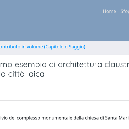
Home
Sfo
ontributo in volume (Capitolo o Saggio)
timo esempio di architettura claust
a città laica
hivio del complesso monumentale della chiesa di Santa Mari