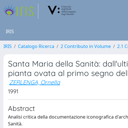
IRIS
IRIS
Catalogo Ricerca
2 Contributo in Volume
2.1 C
Santa Maria della Sanità: dall'ul
pianta ovata al primo segno dell
ZERLENGA, Ornella
1991
Abstract
Analisi critica della documentazione iconografica d'arc
Sanità.