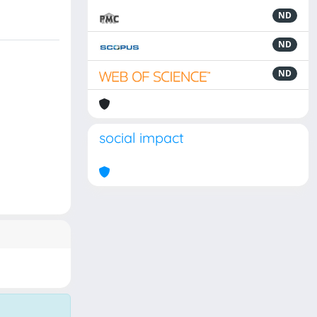
ND
ND
ND
social impact