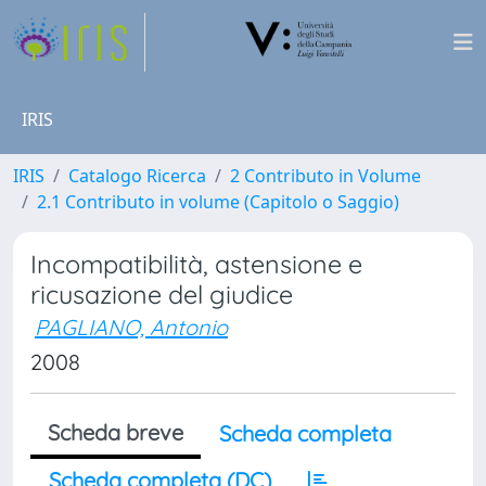
IRIS
IRIS
Catalogo Ricerca
2 Contributo in Volume
2.1 Contributo in volume (Capitolo o Saggio)
Incompatibilità, astensione e
ricusazione del giudice
PAGLIANO, Antonio
2008
Scheda breve
Scheda completa
Scheda completa (DC)