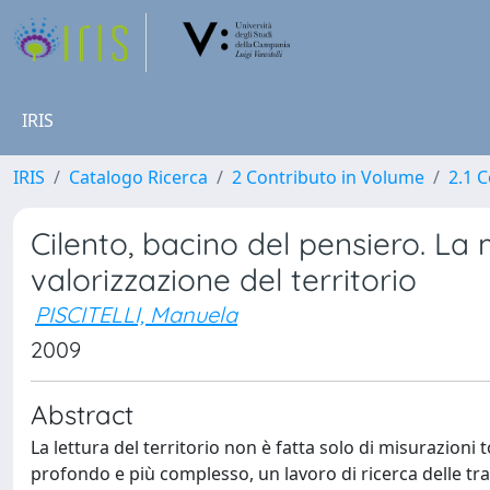
IRIS
IRIS
Catalogo Ricerca
2 Contributo in Volume
2.1 C
Cilento, bacino del pensiero. La
valorizzazione del territorio
PISCITELLI, Manuela
2009
Abstract
La lettura del territorio non è fatta solo di misurazioni
profondo e più complesso, un lavoro di ricerca delle tr