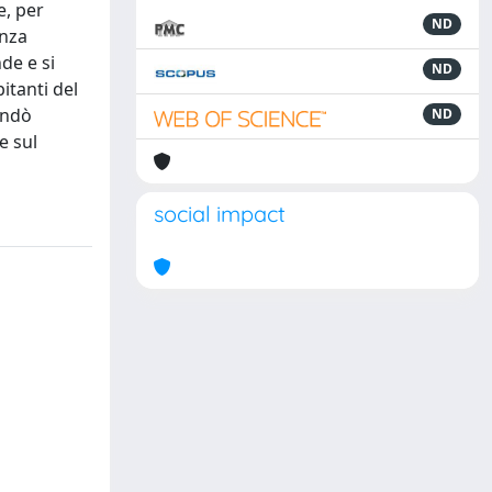
e, per
ND
enza
nde e si
ND
itanti del
fondò
ND
e sul
social impact