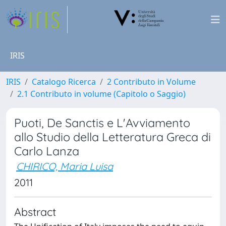
IRIS
IRIS
Catalogo Ricerca
2 Contributo in Volume
2.1 Contributo in volume (Capitolo o Saggio)
Puoti, De Sanctis e L'Avviamento
allo Studio della Letteratura Greca di
Carlo Lanza
CHIRICO, Maria Luisa
2011
Abstract