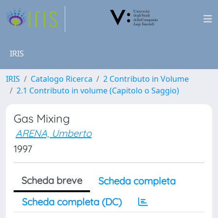
IRIS
IRIS
Catalogo Ricerca
2 Contributo in Volume
2.1 Contributo in volume (Capitolo o Saggio)
Gas Mixing
ARENA, Umberto
1997
Scheda breve
Scheda completa
Scheda completa (DC)