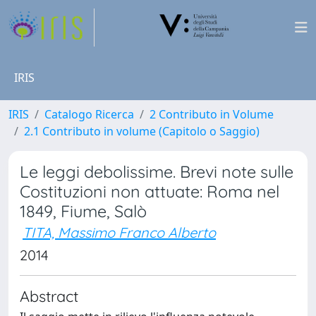
IRIS
IRIS
Catalogo Ricerca
2 Contributo in Volume
2.1 Contributo in volume (Capitolo o Saggio)
Le leggi debolissime. Brevi note sulle
Costituzioni non attuate: Roma nel
1849, Fiume, Salò
TITA, Massimo Franco Alberto
2014
Abstract