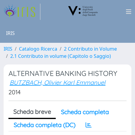
IRIS
IRIS
Catalogo Ricerca
2 Contributo in Volume
2.1 Contributo in volume (Capitolo o Saggio)
ALTERNATIVE BANKING HISTORY
BUTZBACH, Olivier Karl Emmanuel
2014
Scheda breve
Scheda completa
Scheda completa (DC)