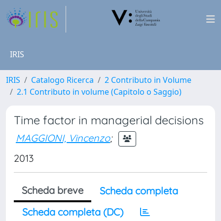
IRIS
IRIS
Catalogo Ricerca
2 Contributo in Volume
2.1 Contributo in volume (Capitolo o Saggio)
Time factor in managerial decisions
MAGGIONI, Vincenzo
;
2013
Scheda breve
Scheda completa
Scheda completa (DC)