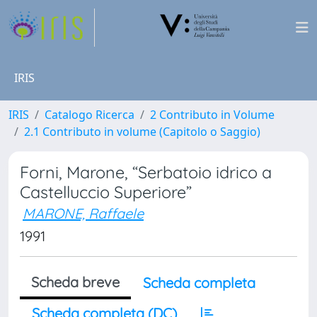
IRIS
IRIS
Catalogo Ricerca
2 Contributo in Volume
2.1 Contributo in volume (Capitolo o Saggio)
Forni, Marone, “Serbatoio idrico a
Castelluccio Superiore”
MARONE, Raffaele
1991
Scheda breve
Scheda completa
Scheda completa (DC)