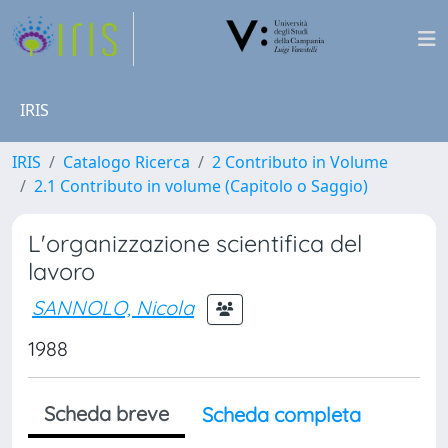
IRIS
IRIS
Catalogo Ricerca
2 Contributo in Volume
2.1 Contributo in volume (Capitolo o Saggio)
L'organizzazione scientifica del
lavoro
SANNOLO, Nicola
1988
Scheda breve
Scheda completa