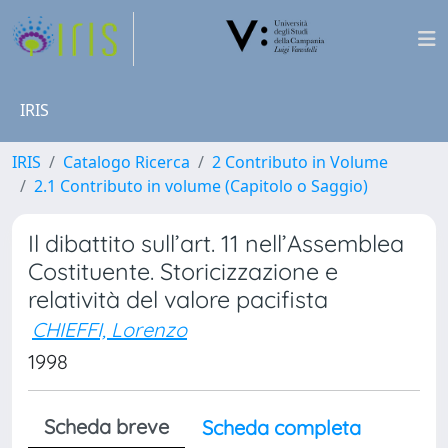
IRIS
IRIS
Catalogo Ricerca
2 Contributo in Volume
2.1 Contributo in volume (Capitolo o Saggio)
Il dibattito sull’art. 11 nell’Assemblea
Costituente. Storicizzazione e
relatività del valore pacifista
CHIEFFI, Lorenzo
1998
Scheda breve
Scheda completa