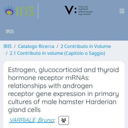
IRIS
IRIS
Catalogo Ricerca
2 Contributo in Volume
2.1 Contributo in volume (Capitolo o Saggio)
Estrogen, glucocorticoid and thyroid
hormone receptor mRNAs:
relationships with androgen
receptor gene expression in primary
cultures of male hamster Harderian
gland cells
VARRIALE, Bruno
;