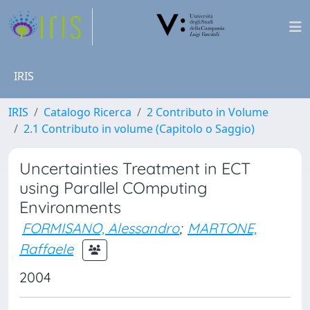
IRIS
IRIS
Catalogo Ricerca
2 Contributo in Volume
2.1 Contributo in volume (Capitolo o Saggio)
Uncertainties Treatment in ECT
using Parallel COmputing
Environments
FORMISANO, Alessandro
;
MARTONE,
Raffaele
2004