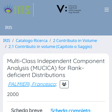
IRIS
IRIS
Catalogo Ricerca
2 Contributo in Volume
2.1 Contributo in volume (Capitolo o Saggio)
Multi-Class Independent Component
Analysis (MUCICA) for Rank-
deficient Distributions
PALMIERI, Francesco
;
2000
Scheda breve
Scheda completa