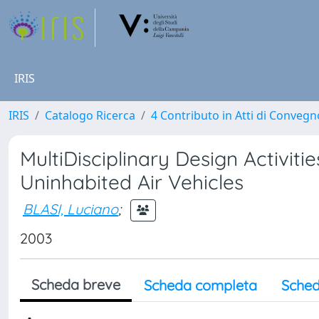
IRIS
IRIS
Catalogo Ricerca
4 Contributo in Atti di Conveg
MultiDisciplinary Design Activiti
Uninhabited Air Vehicles
BLASI, Luciano
;
2003
Scheda breve
Scheda completa
Sched