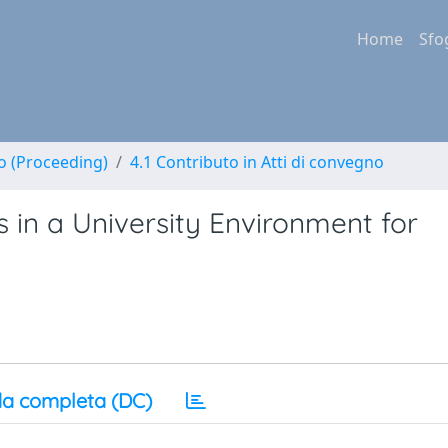
Home
Sfo
no (Proceeding)
4.1 Contributo in Atti di convegno
es in a University Environment for
a completa (DC)