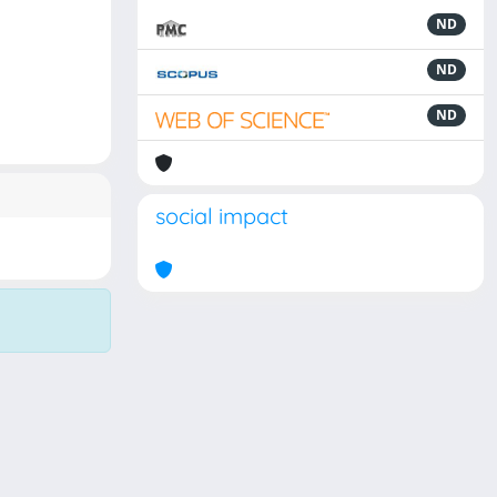
ND
ND
ND
social impact