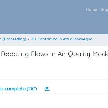
Home
Sfo
no (Proceeding)
4.1 Contributo in Atti di convegno
 Reacting Flows in Air Quality Mod
a completa (DC)