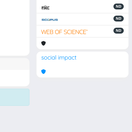
ND
ND
ND
social impact