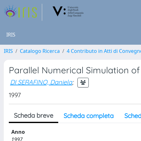
IRIS
IRIS
Catalogo Ricerca
4 Contributo in Atti di Conveg
Parallel Numerical Simulation of
DI SERAFINO, Daniela
;
1997
Scheda breve
Scheda completa
Sched
Anno
1997