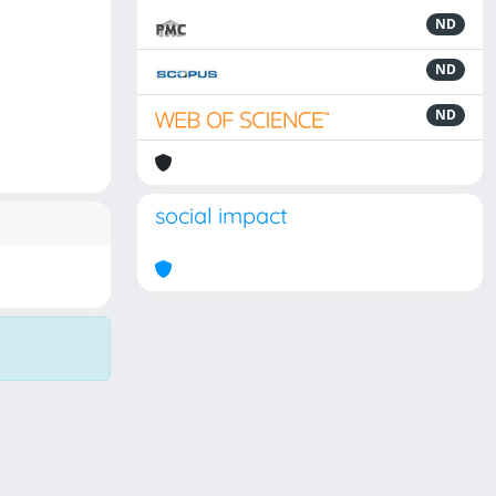
ND
ND
ND
social impact