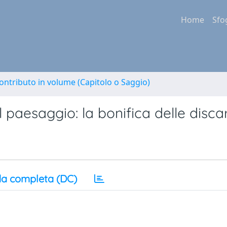
Home
Sfo
ontributo in volume (Capitolo o Saggio)
paesaggio: la bonifica delle disca
a completa (DC)