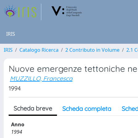
IRIS
IRIS
Catalogo Ricerca
2 Contributo in Volume
2.1 C
Nuove emergenze tettoniche nel 
MUZZILLO, Francesca
1994
Scheda breve
Scheda completa
Sched
Anno
1994