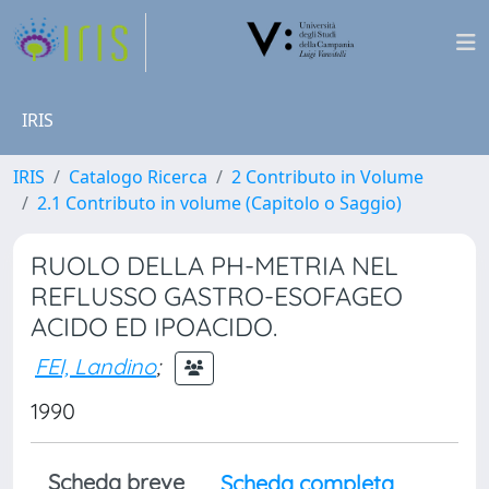
IRIS
IRIS
Catalogo Ricerca
2 Contributo in Volume
2.1 Contributo in volume (Capitolo o Saggio)
RUOLO DELLA PH-METRIA NEL
REFLUSSO GASTRO-ESOFAGEO
ACIDO ED IPOACIDO.
FEI, Landino
;
1990
Scheda breve
Scheda completa