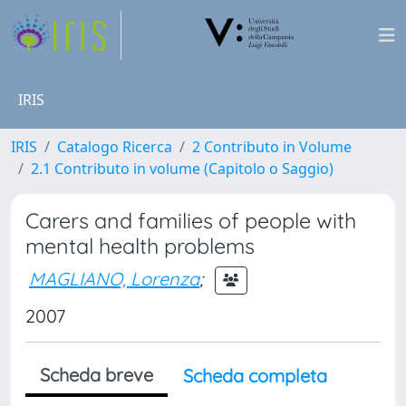
IRIS
IRIS
Catalogo Ricerca
2 Contributo in Volume
2.1 Contributo in volume (Capitolo o Saggio)
Carers and families of people with
mental health problems
MAGLIANO, Lorenza
;
2007
Scheda breve
Scheda completa