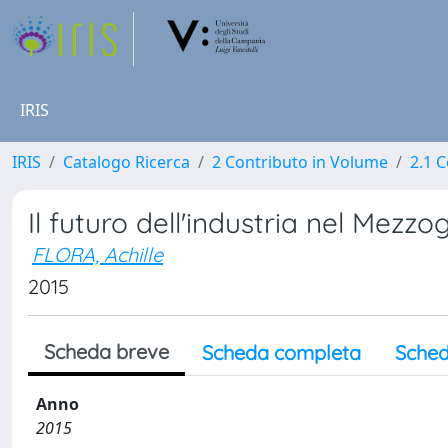
IRIS
IRIS
Catalogo Ricerca
2 Contributo in Volume
2.1 C
Il futuro dell'industria nel Mezzo
FLORA, Achille
2015
Scheda breve
Scheda completa
Sched
Anno
2015