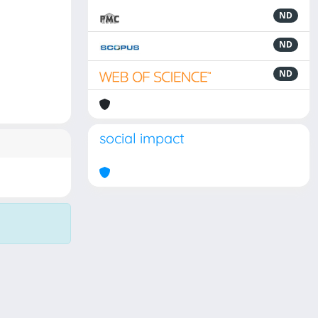
ND
ND
ND
social impact