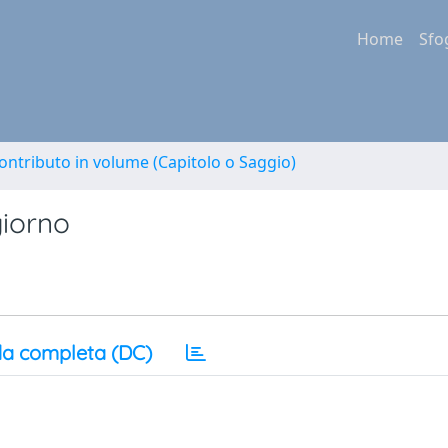
Home
Sfo
ontributo in volume (Capitolo o Saggio)
giorno
a completa (DC)