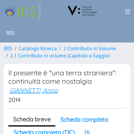
IRIS
IRIS
Catalogo Ricerca
2 Contributo in Volume
2.1 Contributo in volume (Capitolo o Saggio)
Il presente è "una terra straniera":
continuità come nostalgia
GIANNETTI, Anna
2014
Scheda breve
Scheda completa
Scheda completa (DC)