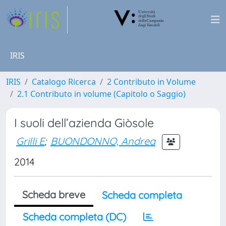
IRIS
IRIS
Catalogo Ricerca
2 Contributo in Volume
2.1 Contributo in volume (Capitolo o Saggio)
I suoli dell’azienda Giòsole
Grilli E
;
BUONDONNO, Andrea
2014
Scheda breve
Scheda completa
Scheda completa (DC)