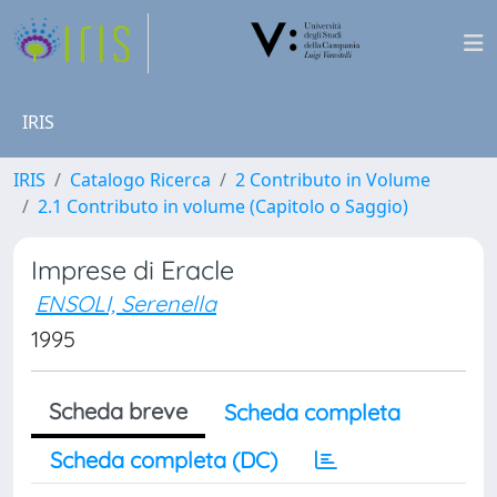
IRIS
IRIS
Catalogo Ricerca
2 Contributo in Volume
2.1 Contributo in volume (Capitolo o Saggio)
Imprese di Eracle
ENSOLI, Serenella
1995
Scheda breve
Scheda completa
Scheda completa (DC)