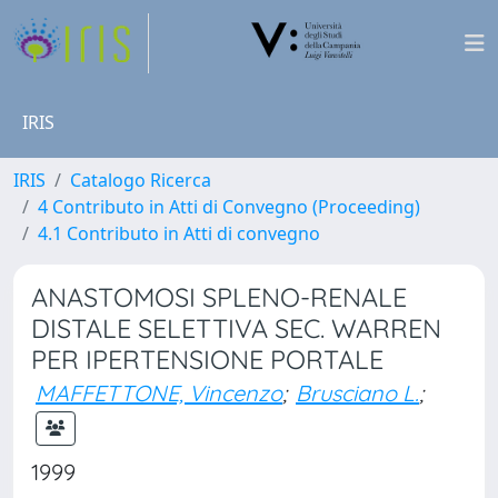
IRIS
IRIS
Catalogo Ricerca
4 Contributo in Atti di Convegno (Proceeding)
4.1 Contributo in Atti di convegno
ANASTOMOSI SPLENO-RENALE
DISTALE SELETTIVA SEC. WARREN
PER IPERTENSIONE PORTALE
MAFFETTONE, Vincenzo
;
Brusciano L.
;
1999