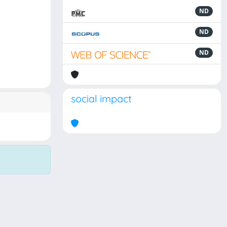
ND
ND
ND
social impact