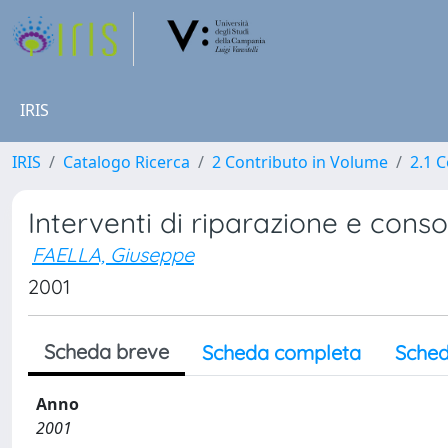
IRIS
IRIS
Catalogo Ricerca
2 Contributo in Volume
2.1 C
Interventi di riparazione e consol
FAELLA, Giuseppe
2001
Scheda breve
Scheda completa
Sched
Anno
2001