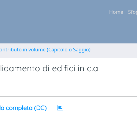
Home
Sfo
ontributo in volume (Capitolo o Saggio)
idamento di edifici in c.a
a completa (DC)