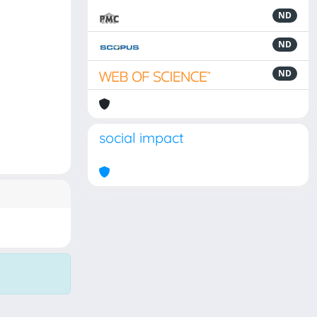
ND
ND
ND
social impact