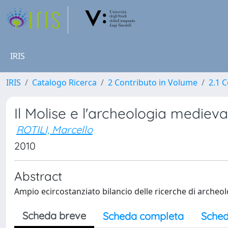
IRIS
IRIS
Catalogo Ricerca
2 Contributo in Volume
2.1 C
Il Molise e l'archeologia medieva
ROTILI, Marcello
2010
Abstract
Ampio ecircostanziato bilancio delle ricerche di archeo
Scheda breve
Scheda completa
Sched