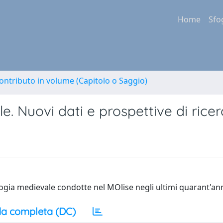
Home
Sfo
ontributo in volume (Capitolo o Saggio)
le. Nuovi dati e prospettive di rice
logia medievale condotte nel MOlise negli ultimi quarant'an
a completa (DC)