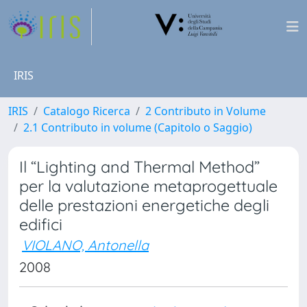
IRIS
IRIS
Catalogo Ricerca
2 Contributo in Volume
2.1 Contributo in volume (Capitolo o Saggio)
Il “Lighting and Thermal Method”
per la valutazione metaprogettuale
delle prestazioni energetiche degli
edifici
VIOLANO, Antonella
2008