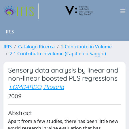
IRIS
IRIS
Catalogo Ricerca
2 Contributo in Volume
2.1 Contributo in volume (Capitolo o Saggio)
Sensory data analysis by linear and
non-linear boosted PLS regressions
LOMBARDO, Rosaria
2009
Abstract
Apart from a few studies, there has been little new
world research in wine evaluation that has