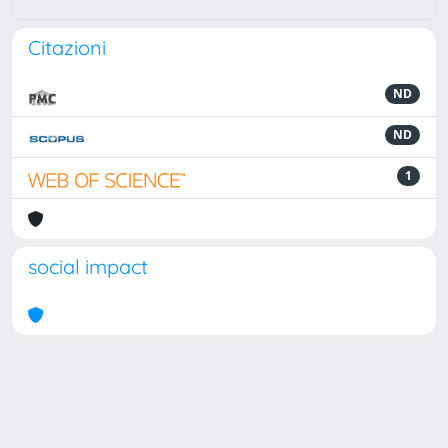
Citazioni
ND
ND
1
social impact
Powered by
IRIS
-
about IRIS
-